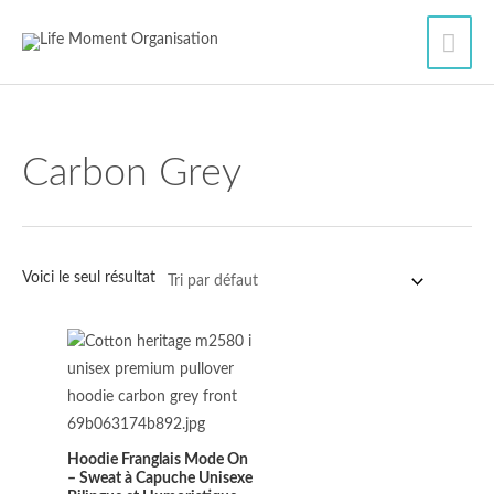
Aller
Men
au
contenu
princ
Carbon Grey
Voici le seul résultat
Plage
de
prix :
44.00$
à
48.00$
Hoodie Franglais Mode On
– Sweat à Capuche Unisexe