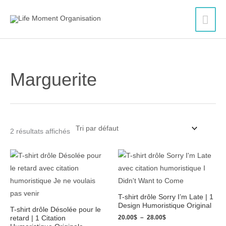
Aller
Men
au
contenu
princ
Marguerite
2 résultats affichés
Plage
Plage
de
de
prix :
prix :
20.00$
20.00$
à
à
28.00$
28.00$
T-shirt drôle Sorry I’m Late | 1
Design Humoristique Original
T-shirt drôle Désolée pour le
20.00
$
–
28.00
$
retard | 1 Citation