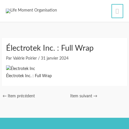
Aller
Men
au
contenu
princ
Électrotek Inc. : Full Wrap
Par
Valérie Poirier
/
31 janvier 2024
Électrotek Inc. : Full Wrap
←
Item précédent
Item suivant
→