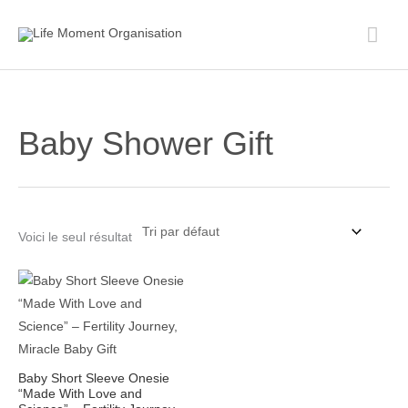
Aller
Men
au
contenu
prin
Baby Shower Gift
Voici le seul résultat
Plage
de
prix :
20.50$
à
22.00$
Baby Short Sleeve Onesie
“Made With Love and