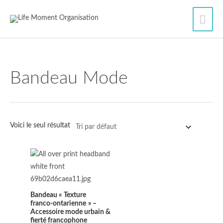
Aller
Men
au
contenu
princ
Bandeau Mode
Voici le seul résultat
Bandeau « Texture
franco‑ontarienne » –
Accessoire mode urbain &
fierté francophone