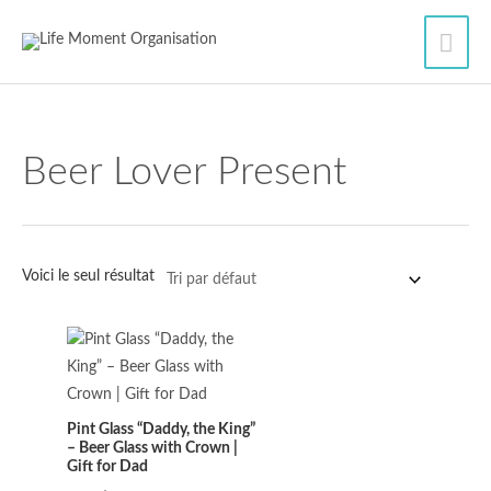
Aller
Men
au
contenu
princ
Beer Lover Present
Voici le seul résultat
Pint Glass “Daddy, the King”
– Beer Glass with Crown |
Gift for Dad