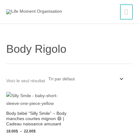
Aller
Men
au
contenu
princ
Body Rigolo
Voici le seul résultat
Plage
de
prix :
18.00$
Body bébé “Silly Smile” – Body
à
manches courtes mignon 😄 |
22.00$
Cadeau naissance amusant
18.00
$
–
22.00
$