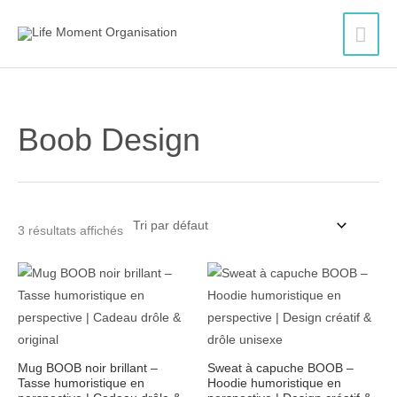
Aller
Men
au
contenu
princ
Boob Design
3 résultats affichés
Plage
Plage
de
de
prix :
prix :
14.00$
36.00$
à
à
16.00$
40.00$
Mug BOOB noir brillant –
Sweat à capuche BOOB –
Tasse humoristique en
Hoodie humoristique en