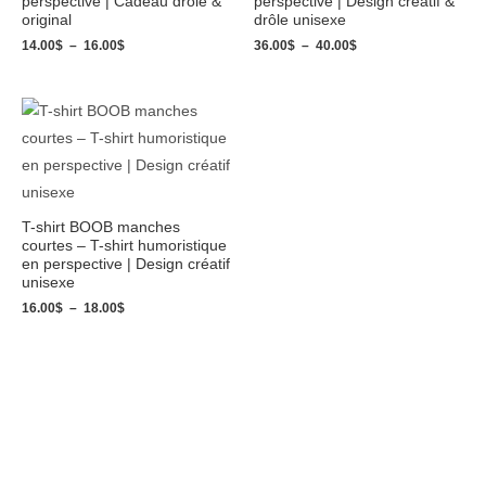
perspective | Cadeau drôle &
perspective | Design créatif &
original
drôle unisexe
14.00
$
–
16.00
$
36.00
$
–
40.00
$
Plage
de
prix :
16.00$
à
18.00$
T-shirt BOOB manches
courtes – T-shirt humoristique
en perspective | Design créatif
unisexe
16.00
$
–
18.00
$