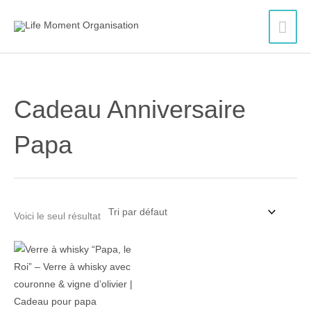
Aller
Men
au
contenu
princ
Cadeau Anniversaire
Papa
Voici le seul résultat