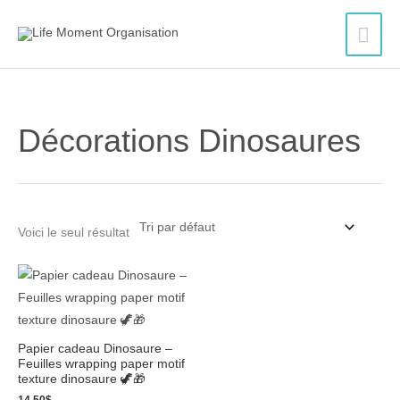
Aller
Men
au
contenu
princ
Décorations Dinosaures
Voici le seul résultat
Papier cadeau Dinosaure –
Feuilles wrapping paper motif
texture dinosaure 🦖🎁