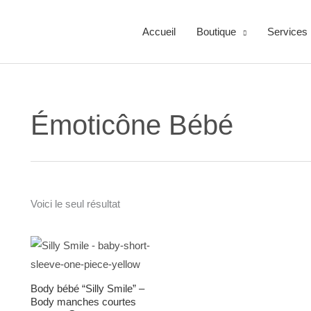
Accueil
Boutique
Services 
Émoticône Bébé
Voici le seul résultat
Plage
de
prix :
18.00$
Body bébé “Silly Smile” –
à
22.00$
Body manches courtes