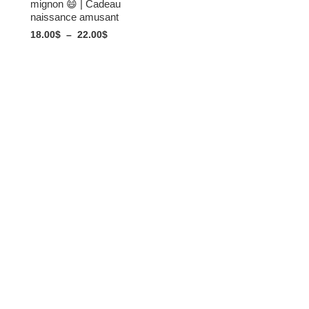
mignon 😄 | Cadeau
naissance amusant
18.00
$
–
22.00
$