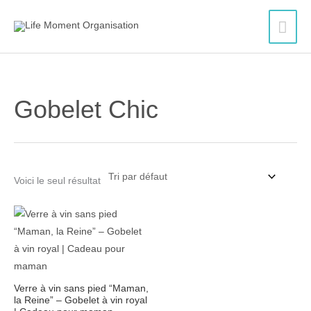
Aller
Men
au
contenu
princ
Gobelet Chic
Voici le seul résultat
Verre à vin sans pied “Maman,
la Reine” – Gobelet à vin royal