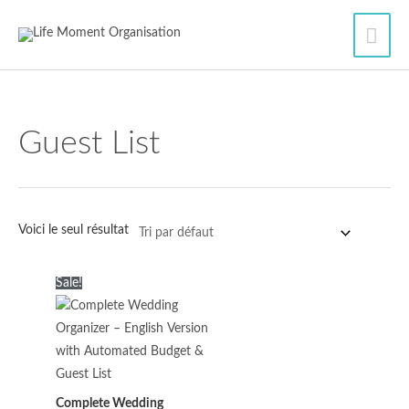
Aller
Men
au
contenu
princ
Guest List
Voici le seul résultat
Le
Le
Sale!
prix
prix
initial
actuel
était :
est :
10.00$.
7.50$.
Complete Wedding