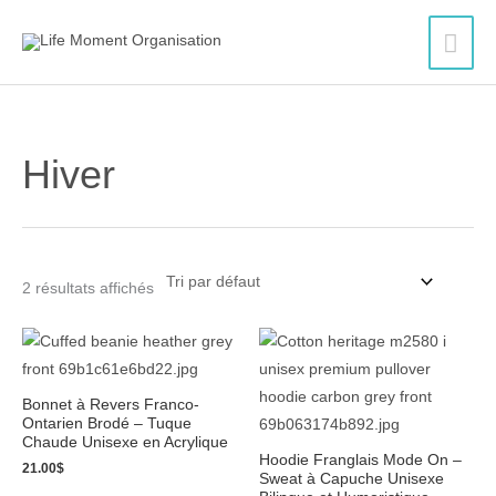
Aller
Men
au
contenu
princ
Hiver
2 résultats affichés
Plage
de
prix :
44.00$
Bonnet à Revers Franco-
à
Ontarien Brodé – Tuque
48.00$
Chaude Unisexe en Acrylique
Hoodie Franglais Mode On –
21.00
$
Sweat à Capuche Unisexe