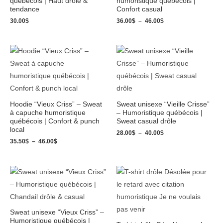
québécois | Haut drôle &
humoristique québécois |
tendance
Confort casual
30.00
$
36.00
$
–
46.00
$
Plage
Plage
de
de
prix :
prix :
35.50$
28.00$
à
à
46.00$
40.00$
Hoodie “Vieux Criss” – Sweat
Sweat unisexe “Vieille Crisse”
à capuche humoristique
– Humoristique québécois |
québécois | Confort & punch
Sweat casual drôle
local
28.00
$
–
40.00
$
35.50
$
–
46.00
$
Plage
Plage
de
de
prix :
prix :
28.00$
20.00$
à
à
40.00$
28.00$
Sweat unisexe “Vieux Criss” –
Humoristique québécois |