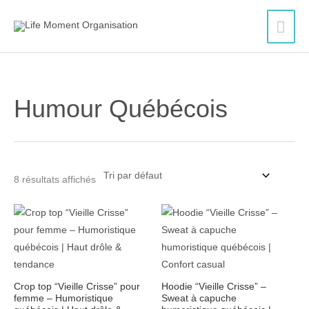
Aller
Men
au
contenu
princ
Humour Québécois
8 résultats affichés
Plage
de
prix :
36.00$
à
46.00$
Crop top “Vieille Crisse” pour
Hoodie “Vieille Crisse” –
femme – Humoristique
Sweat à capuche