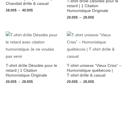
T-shirt drôle Désolée pour le
Chandail drôle & casual
retard | 1 Citation
28.00
$
–
40.00
$
Humoristique Originale
20.00
$
–
28.00
$
Plage
Plage
de
de
prix :
prix :
20.00$
20.00$
à
à
28.00$
28.00$
T-shirt drôle Désolée pour le
T‑shirt unisexe “Vieux Criss” –
retard | 1 Citation
Humoristique québécois |
Humoristique Originale
T‑shirt drôle & casual
20.00
$
–
28.00
$
20.00
$
–
28.00
$