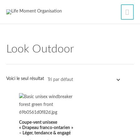
Aller
Men
au
contenu
princ
Look Outdoor
Voici le seul résultat
Plage
de
prix :
31.00$
à
34.00$
Coupe‑vent unisexe
« Drapeau franco‑ontarien »
– Léger, tendance & engagé