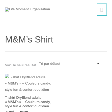
Aller
Men
au
contenu
princ
M&M’s Shirt
Voici le seul résultat
Plage
de
prix :
20.00$
à
28.00$
T‑shirt DryBlend adulte
« M&M’s » – Couleurs candy,
style fun & confort quotidien