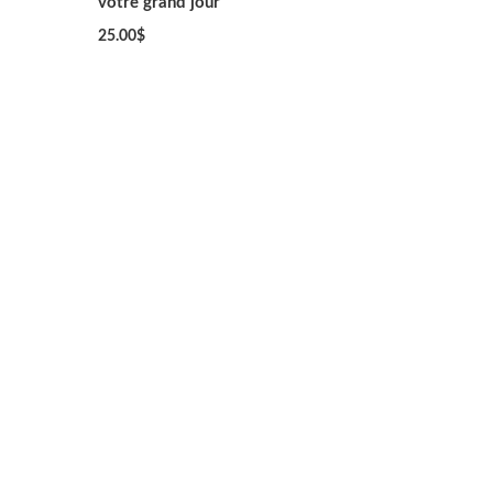
votre grand jour
25.00
$