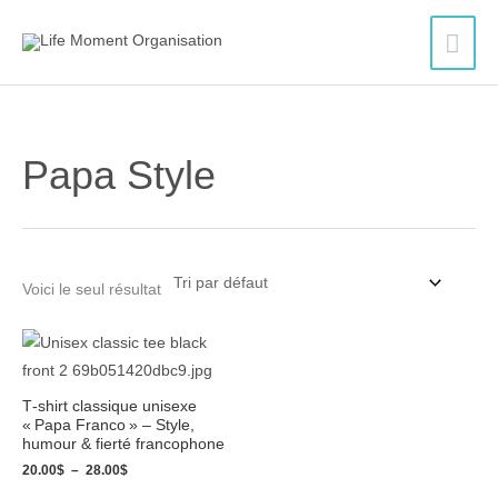
Aller
Men
au
contenu
princ
Papa Style
Voici le seul résultat
Plage
de
prix :
20.00$
T‑shirt classique unisexe
à
« Papa Franco » – Style,
28.00$
humour & fierté francophone
20.00
$
–
28.00
$