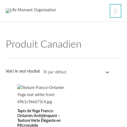
Aller
Men
au
contenu
princ
Produit Canadien
Voici le seul résultat
Tapis de Yoga Franco-
Ontarien Antidérapant –
Texture Verte Élégante en
Microsuède