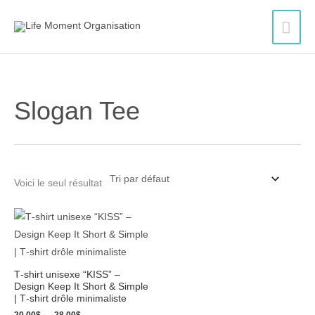
Aller
Men
au
contenu
princ
Slogan Tee
Voici le seul résultat
Plage
de
prix :
20.00$
à
28.00$
T‑shirt unisexe “KISS” –
Design Keep It Short & Simple
| T‑shirt drôle minimaliste