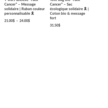
Cancer” – Message
Cancer” – Sac
solidaire | Ruban couleur
écologique solidaire 🎗️ |
personnalisable 🎗️
Coton bio & message
fort
21.00
$
–
24.00
$
31.50
$