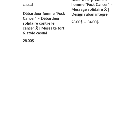
homme “Fuck Cancer” –
Message solidaire 🎗️ |
Débardeur femme “Fuck
Design ruban intégré
Cancer” – Débardeur
28.00
$
–
34.00
$
solidaire contre le
cancer 🎗️ | Message fort
& style casual
28.00
$