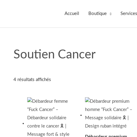
Accueil
Boutique
Services
Soutien Cancer
4 résultats affichés
Plage
de
prix :
28.00$
à
34.00$
Débardeur premium