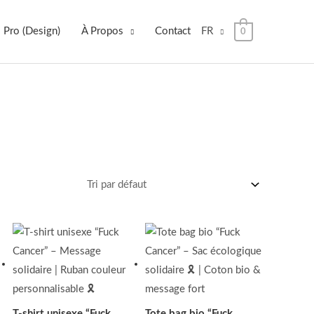
 Pro (Design)
À Propos
Contact
FR
0
Plage
de
prix :
21.00$
à
24.00$
T‑shirt unisexe “Fuck
Tote bag bio “Fuck