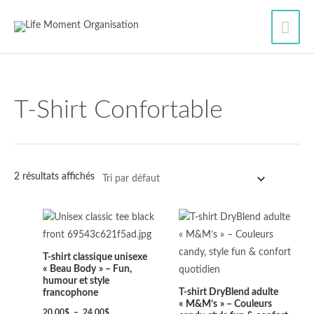
Aller
Men
au
contenu
princ
T‑shirt Confortable
2 résultats affichés
Plage
Plage
de
de
prix :
prix :
20.00$
20.00$
T‑shirt classique unisexe
à
à
« Beau Body » – Fun,
24.00$
28.00$
humour et style
T‑shirt DryBlend adulte
francophone
« M&M’s » – Couleurs
20.00
$
–
24.00
$