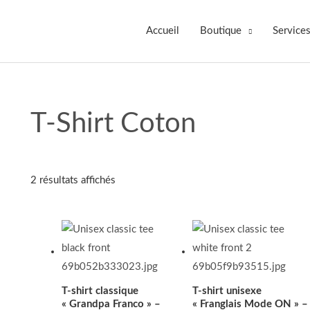
Accueil
Boutique
Services
T‑shirt Coton
2 résultats affichés
Plage
Plage
de
de
prix :
prix :
20.00$
20.00$
à
à
28.00$
28.00$
T‑shirt classique
T‑shirt unisexe
« Grandpa Franco » –
« Franglais Mode ON » –