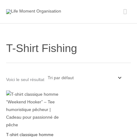
Aller
Men
au
contenu
prin
T-Shirt Fishing
Voici le seul résultat
Plage
de
prix :
20.00$
à
24.00$
T-shirt classique homme