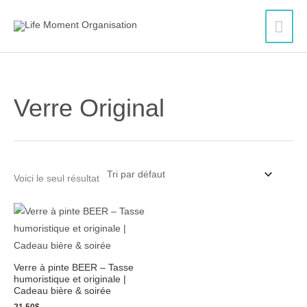
Aller
Men
au
contenu
princ
Verre Original
Voici le seul résultat
Verre à pinte BEER – Tasse
humoristique et originale |
Cadeau bière & soirée