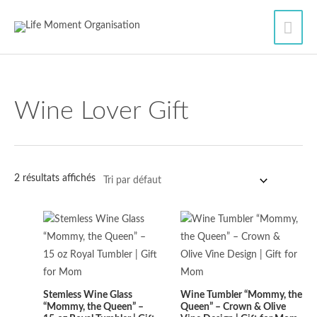
Aller
Men
au
contenu
princ
Wine Lover Gift
2 résultats affichés
Stemless Wine Glass
Wine Tumbler “Mommy, the
“Mommy, the Queen” –
Queen” – Crown & Olive