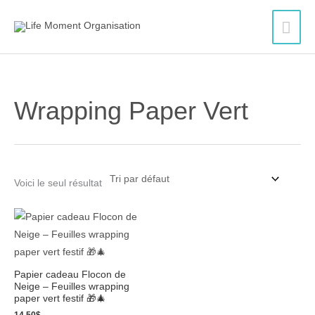
Aller
Men
au
contenu
princ
Wrapping Paper Vert
Voici le seul résultat
Papier cadeau Flocon de
Neige – Feuilles wrapping
paper vert festif 🎁🎄