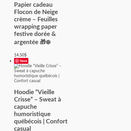
Papier cadeau
Flocon de Neige
crème – Feuilles
wrapping paper
festive dorée &
argentée 🎁❄️
14.50
$
Save
Hoodie “Vieille
Crisse” – Sweat à
capuche
humoristique
québécois | Confort
casual