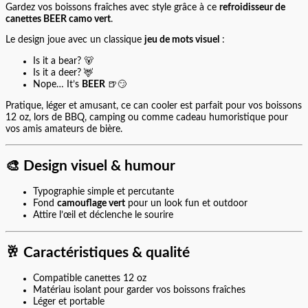
Gardez vos boissons fraîches avec style grâce à ce
refroidisseur de
canettes BEER camo vert
.
Le design joue avec un classique
jeu de mots visuel
:
Is it a bear? 🐻
Is it a deer? 🦌
Nope… It’s
BEER
🍺😏
Pratique, léger et amusant, ce can cooler est parfait pour vos boissons
12 oz, lors de BBQ, camping ou comme cadeau humoristique pour
vos amis amateurs de bière.
🎨
Design visuel & humour
Typographie simple et percutante
Fond
camouflage vert
pour un look fun et outdoor
Attire l’œil et déclenche le sourire
🥂
Caractéristiques & qualité
Compatible canettes 12 oz
Matériau isolant pour garder vos boissons fraîches
Léger et portable