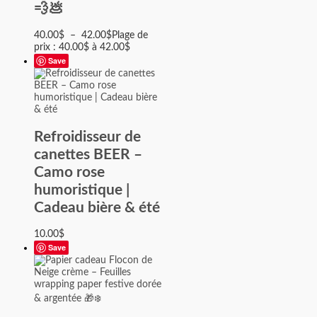
💨💩
40.00
$
–
42.00
$
Plage de
prix : 40.00$ à 42.00$
Save
Refroidisseur de
canettes BEER –
Camo rose
humoristique |
Cadeau bière & été
10.00
$
Save