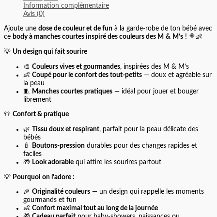
Information complémentaire
Avis (0)
Ajoute une
dose de couleur et de fun
à la garde‑robe de ton bébé avec
ce
body à manches courtes inspiré des couleurs des M & M’s
! 🍭👶
💡
Un design qui fait sourire
🎨
Couleurs vives et gourmandes
, inspirées des M & M’s
👶
Coupé pour le confort des tout‑petits
— doux et agréable sur
la peau
🧵
Manches courtes pratiques
— idéal pour jouer et bouger
librement
👕
Confort & pratique
🌿
Tissu doux et respirant
, parfait pour la peau délicate des
bébés
🍼
Boutons‑pression
durables pour des changes rapides et
faciles
🎁
Look adorable
qui attire les sourires partout
💡
Pourquoi on l’adore :
🎉
Originalité couleurs
— un design qui rappelle les moments
gourmands et fun
👶
Confort maximal tout au long de la journée
🎁
Cadeau parfait
pour baby‑showers, naissances ou