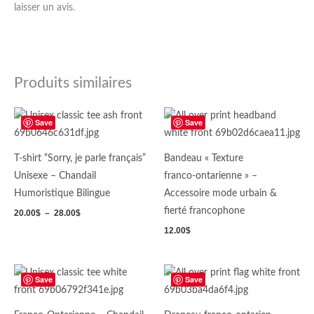
laisser un avis.
Produits similaires
Plage
Save
Save
de
prix :
20.00$
à
T-shirt “Sorry, je parle français”
Bandeau « Texture
28.00$
Unisexe – Chandail
franco‑ontarienne » –
Humoristique Bilingue
Accessoire mode urbain &
fierté francophone
20.00
$
–
28.00
$
12.00
$
Plage
Save
Save
de
prix :
19.50$
à