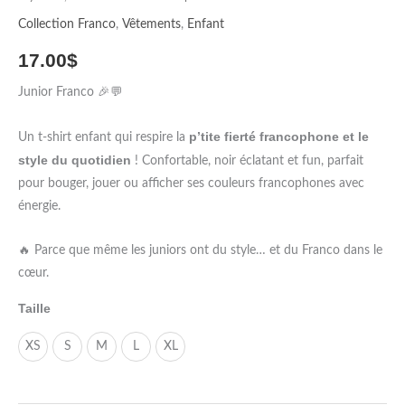
Style
Collection Franco
,
Vêtements
,
Enfant
fun,
17.00
$
confort
&
Junior Franco 🎉💬
fierté
francophone
p’tite fierté francophone et le
Un t‑shirt enfant qui respire la
style du quotidien
! Confortable, noir éclatant et fun, parfait
pour bouger, jouer ou afficher ses couleurs francophones avec
énergie.
🔥 Parce que même les juniors ont du style… et du Franco dans le
cœur.
Taille
XS
S
M
L
XL