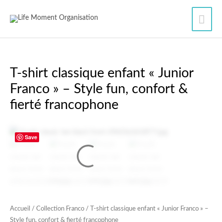
Aller
Men
au
contenu
princ
T‑shirt classique enfant « Junior
Franco » – Style fun, confort &
fierté francophone
quantité
Save
de
T‑shirt
classique
enfant
« Junior
Franco »
Accueil
/
Collection Franco
/ T‑shirt classique enfant « Junior Franco » –
–
Style fun, confort & fierté francophone