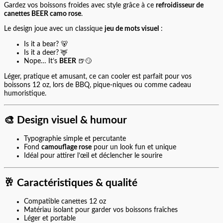
Gardez vos boissons froides avec style grâce à ce
refroidisseur de
canettes BEER camo rose
.
Le design joue avec un classique
jeu de mots visuel
:
Is it a bear? 🐻
Is it a deer? 🦌
Nope… It’s
BEER
🍺😏
Léger, pratique et amusant, ce can cooler est parfait pour vos
boissons 12 oz, lors de BBQ, pique-niques ou comme cadeau
humoristique.
🎨
Design visuel & humour
Typographie simple et percutante
Fond
camouflage rose
pour un look fun et unique
Idéal pour attirer l’œil et déclencher le sourire
🥂
Caractéristiques & qualité
Compatible canettes 12 oz
Matériau isolant pour garder vos boissons fraîches
Léger et portable