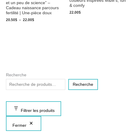
couleurs inspirées M&M’s, fun
et un peu de science” –
& comfy
Cadeau naissance parcours
22.00
$
fertilité | Une‑pièce doux
20.50
$
–
22.00
$
Recherche
Recherche
Filtrer les produits
Fermer