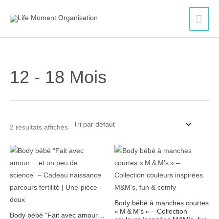
Aller
Men
au
contenu
princ
12 - 18 Mois
2 résultats affichés
Plage
de
prix :
20.50$
à
22.00$
Body bébé à manches courtes
« M & M’s » – Collection
Body bébé “Fait avec amour…